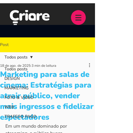
Post
Todos posts
18 de ago. de 2025
3 min de leitura
Todos posts
Marketing para salas de
DESIGN
cinema: Estratégias para
MARKETING
atrair público, vender
FOTO & VÍDEO
mais ingressos e fidelizar
WEB
espectadores
TRAFEGO PAGO
Em um mundo dominado por 