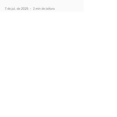
7 de jul. de 2025
2 min de leitura
WEB
Por Que Investir em
Anúncios Sem Uma
Landing Page
Otimizada, É Jogar
Dinheiro Fora?
Investir em tráfego pago sem uma landing
page bem feita é tipo isso: você gasta