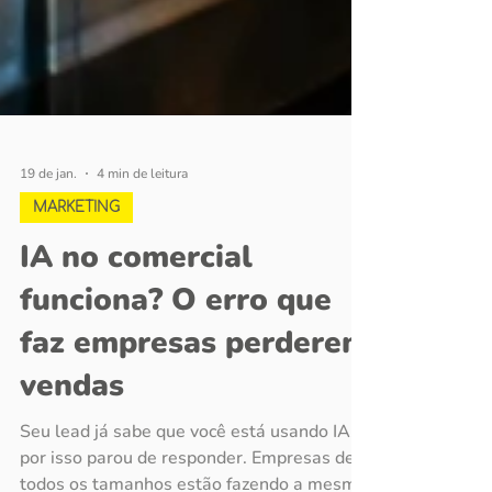
19 de jan.
4 min de leitura
MARKETING
IA no comercial
funciona? O erro que
faz empresas perderem
vendas
Seu lead já sabe que você está usando IA, e