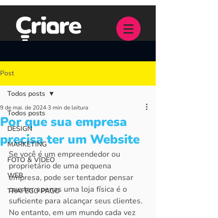
Post
Todos posts
9 de mai. de 2024
3 min de leitura
Todos posts
Por que sua empresa
DESIGN
precisa ter um Website
MARKETING
Se você é um empreendedor ou 
FOTO & VÍDEO
proprietário de uma pequena 
WEB
empresa, pode ser tentador pensar 
que ter apenas uma loja física é o 
TRAFEGO PAGO
suficiente para alcançar seus clientes. 
No entanto, em um mundo cada vez 