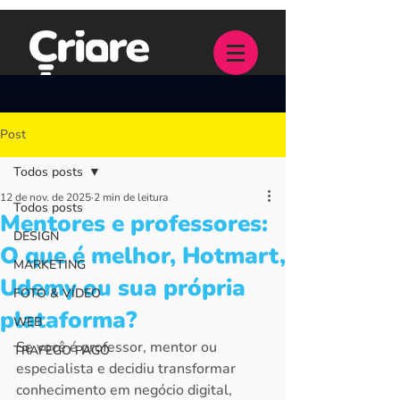
Post
Todos posts
12 de nov. de 2025
2 min de leitura
Todos posts
Mentores e professores:
DESIGN
O que é melhor, Hotmart,
MARKETING
Udemy ou sua própria
FOTO & VÍDEO
plataforma?
WEB
Se você é professor, mentor ou 
TRAFEGO PAGO
especialista e decidiu transformar 
conhecimento em negócio digital, 