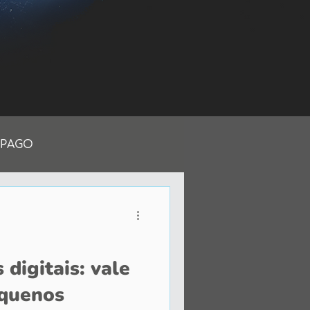
 PAGO
 digitais: vale
equenos