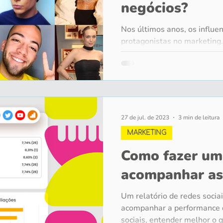
negócios?
Nos últimos anos, os influen
protagonistas no marketin
pequenos negócios, sempre 
vale a pena investir? Algu
que contratar influenciador
funciona para grandes marc
mandam produtos para perfis
esperando que a mágica aco
27 de jul. de 2023
3 min de leitura
meio do caminho: influenci
MARKETING
estratégia poderosa, ma
Como fazer um 
acompanhar as 
Um relatório de redes sociai
acompanhar a performance 
sociais, entender melhor o q