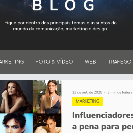
BLOG
Fique por dentro dos principais temas e assuntos do
mundo da comunicação, marketing e design.
ARKETING
FOTO & VÍDEO
WEB
TRAFEGO
13 de out. de 2025
3 min de leitura
MARKETING
Influenciadores
a pena para p