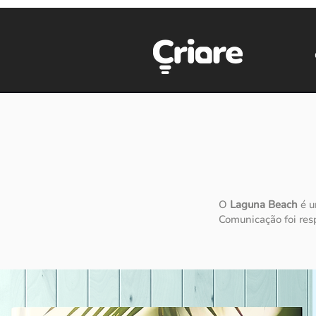
O
Laguna Beach
é u
Comunicação foi resp