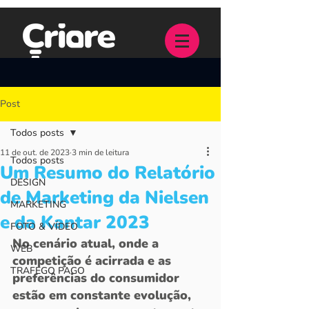
Post
Todos posts
11 de out. de 2023
3 min de leitura
Todos posts
Um Resumo do Relatório
DESIGN
de Marketing da Nielsen
MARKETING
e da Kantar 2023
FOTO & VÍDEO
No cenário atual, onde a 
WEB
competição é acirrada e as 
TRAFEGO PAGO
preferências do consumidor 
estão em constante evolução, 