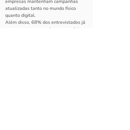
empresas mantenham campanhas 
atualizadas tanto no mundo físico 
quanto digital. 
Além disso, 68% dos entrevistados já 
compraram ou pesquisaram produtos 
devido a mídias exteriores (OOH), 
destacando o poder desse meio.
Com esses dados em mãos, como 
você irá programar suas próximas 
campanhas? Foco 100% no digital, ou 
vai começar a pensar no Offline 
também?
Tags:
marketing
design
campanha paga
Outdoor
relatório de marketing
campanha offline
pesquisa de marketing
ooh
offline
MARKETING