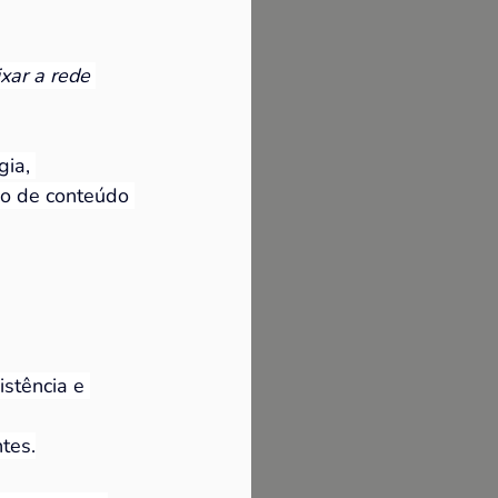
xar a rede 
ia, 
io de conteúdo 
stência e 
tes.