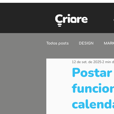
Todos posts
DESIGN
MARK
12 de set. de 2025
2 min d
Postar
funcio
calend