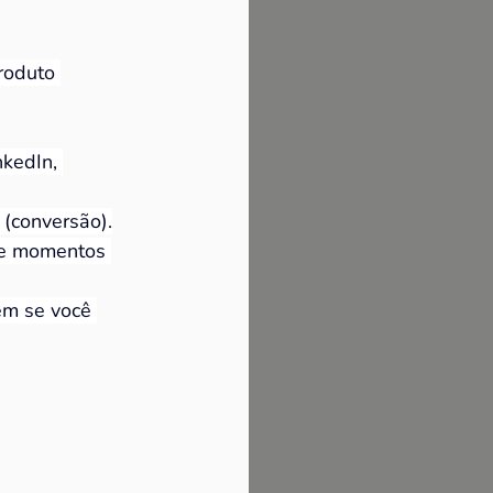
roduto 
nkedIn, 
(conversão).
 e momentos 
em se você 