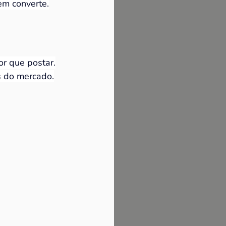
em converte.
r que postar.
s do mercado.