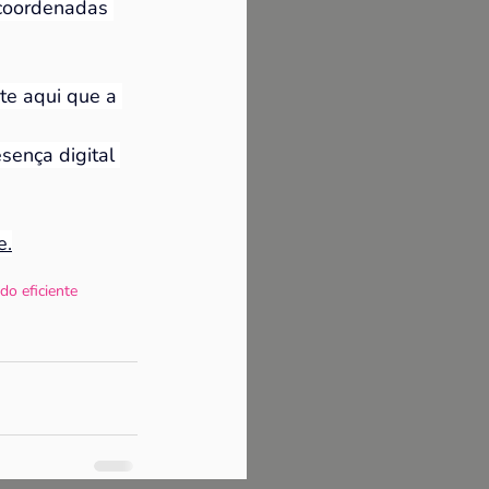
 coordenadas 
te aqui que a 
ença digital 
e.
do eficiente