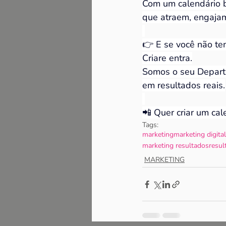
Com um calendário b
que atraem, engaja
👉 E se você não te
Criare entra.
Somos o seu Departa
em resultados reais.
📲 Quer criar um cal
Tags:
marketing
marketing digital
marketing resultados
resul
MARKETING