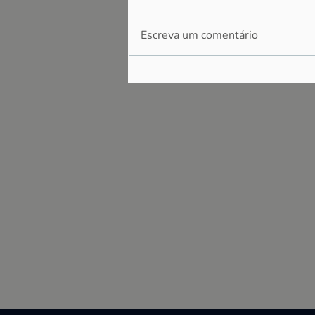
Escreva um comentário
Por que sua empresa
precisa estar nas redes
sociais (mesmo que você
ache que não)