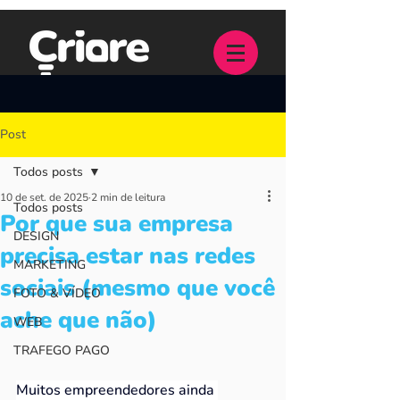
Post
Todos posts
10 de set. de 2025
2 min de leitura
Todos posts
Por que sua empresa
DESIGN
precisa estar nas redes
MARKETING
sociais (mesmo que você
FOTO & VÍDEO
ache que não)
WEB
TRAFEGO PAGO
Muitos empreendedores ainda 